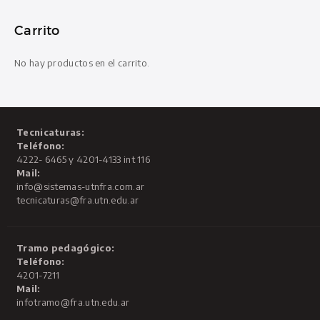
Carrito
No hay productos en el carrito.
Tecnicaturas:
Teléfono:
4222- 6465 y 4201-4133 int 116
Mail:
info@sistemas-utnfra.com.ar
tecnicaturas@fra.utn.edu.ar
Tramo pedagógico:
Teléfono:
4201-7211
Mail:
infotramo@fra.utn.edu.ar