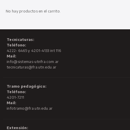
No hay productos en el carrito.
Tecnicaturas:
Teléfono:
4222- 6465 y 4201-4133 int 116
Mail:
info@sistemas-utnfra.com.ar
tecnicaturas@fra.utn.edu.ar
Tramo pedagógico:
Teléfono:
4201-7211
Mail:
infotramo@fra.utn.edu.ar
Extensión: