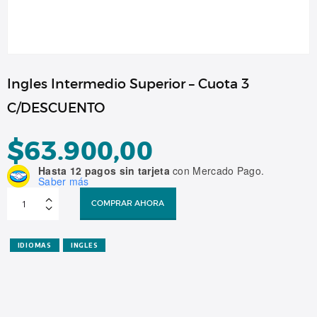
Ingles Intermedio Superior – Cuota 3
C/DESCUENTO
$
63.900,00
Hasta 12 pagos sin tarjeta
con Mercado Pago.
Saber más
Ingles
Intermedio
COMPRAR AHORA
Superior
-
Cuota
3
C/DESCUENTO
IDIOMAS
INGLES
cantidad