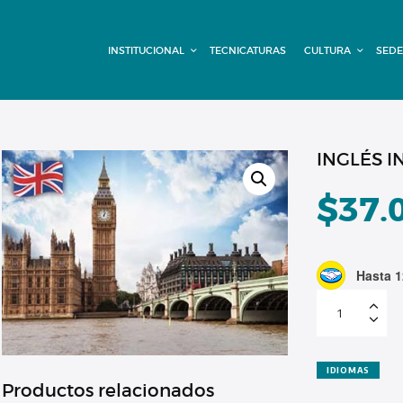
INSTITUCIONAL
INSTITUCIONAL
TECNICATURAS
CULTURA
SEDE
TECNICATURAS
CULTURA
SEDE G. PANE
INGLÉS 
(MITRE)
$
37.
DOMÍNICO
Hasta 1
CONTACTO
INGLÉS
INTERMEDIO
SUPERIOR
MATRÍCULA
cantidad
IDIOMAS
Productos relacionados