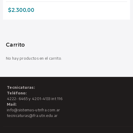
$
2.300,00
Carrito
No hay productos en el carrito.
Tecnicaturas:
Teléfono:
4222- 6465 y 4201-4133 int 116
Mail:
info@sistemas-utnfra.com.ar
tecnicaturas@fra.utn.edu.ar