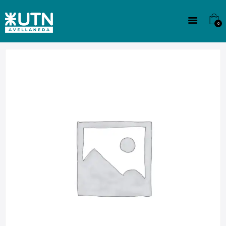
INSTITUCIONAL
TECNICATURAS
0
CULTURA
SEDE G. PANE (MITRE)
DOMÍNICO
CONTACTO