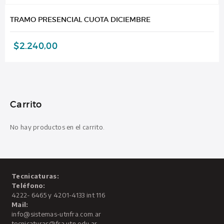
TRAMO PRESENCIAL CUOTA DICIEMBRE
$
2.240,00
Carrito
No hay productos en el carrito.
Tecnicaturas:
Teléfono:
4222- 6465 y 4201-4133 int 116
Mail:
info@sistemas-utnfra.com.ar
tecnicaturas@fra.utn.edu.ar