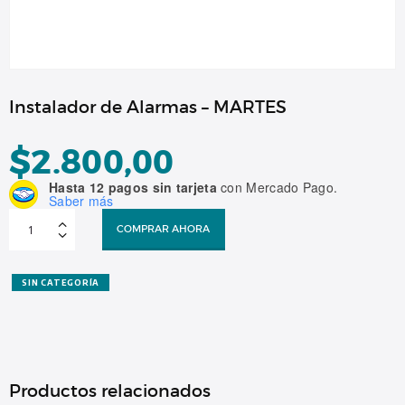
Instalador de Alarmas – MARTES
$
2.800,00
Hasta 12 pagos sin tarjeta
con Mercado Pago.
Saber más
Instalador
de
COMPRAR AHORA
Alarmas
-
MARTES
cantidad
SIN CATEGORÍA
Productos relacionados