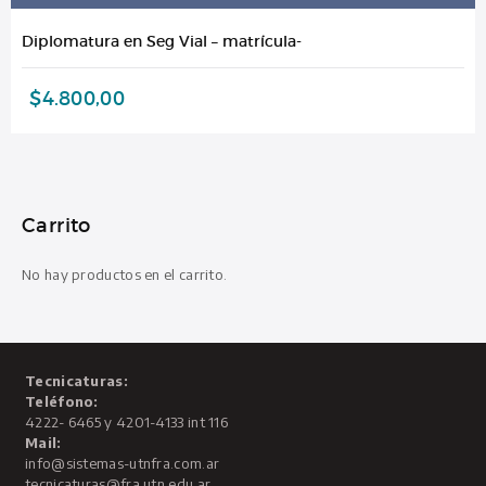
Diplomatura en Seg Vial – matrícula-
$
4.800,00
Carrito
No hay productos en el carrito.
Tecnicaturas:
Teléfono:
4222- 6465 y 4201-4133 int 116
Mail:
info@sistemas-utnfra.com.ar
tecnicaturas@fra.utn.edu.ar