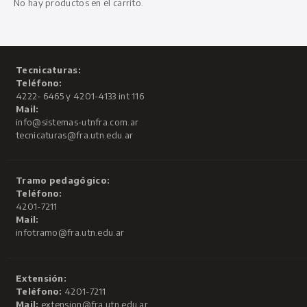
No hay productos en el carrito.
Tecnicaturas:
Teléfono:
4222- 6465 y 4201-4133 int 116
Mail:
info@sistemas-utnfra.com.ar
tecnicaturas@fra.utn.edu.ar
Tramo pedagógico:
Teléfono:
4201-7211
Mail:
infotramo@fra.utn.edu.ar
Extensión:
Teléfono:
4201-7211
Mail:
extension@fra.utn.edu.ar