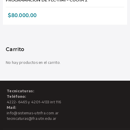
$
80.000,00
Carrito
No hay productos en el carrito.
Tecnicaturas:
Teléfono:
4222- 6465 y 4201-4133 int 116
Mail:
info@sistemas-utnfra.com.ar
tecnicaturas@fra.utn.edu.ar