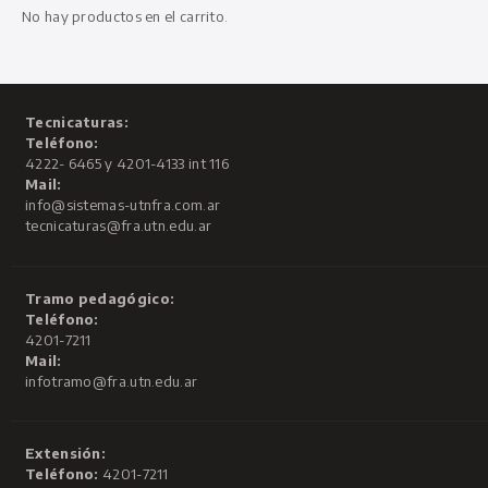
No hay productos en el carrito.
Tecnicaturas:
Teléfono:
4222- 6465 y 4201-4133 int 116
Mail:
info@sistemas-utnfra.com.ar
tecnicaturas@fra.utn.edu.ar
Tramo pedagógico:
Teléfono:
4201-7211
Mail:
infotramo@fra.utn.edu.ar
Extensión:
Teléfono:
4201-7211