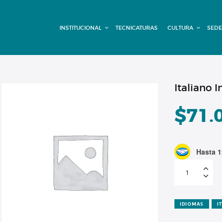
INSTITUCIONAL
INSTITUCIONAL
TECNICATURAS
CULTURA
SEDE
TECNICATURAS
CULTURA
SEDE G. PANE
Italiano 
(MITRE)
$
71.
DOMÍNICO
Hasta 1
CONTACTO
Italiano
Intermedio
-
Cuota
2
cantidad
IDIOMAS
I