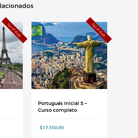
elacionados
Out of stock
Out of stock
Portugués Inicial S –
Curso completo
$
17.350,00