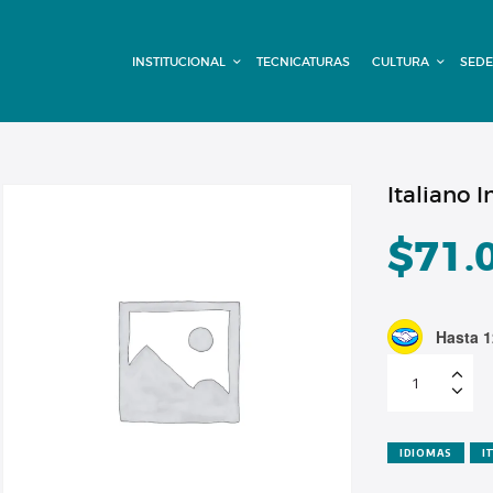
INSTITUCIONAL
INSTITUCIONAL
TECNICATURAS
CULTURA
SEDE
TECNICATURAS
CULTURA
SEDE G. PANE
Italiano 
(MITRE)
$
71.
DOMÍNICO
Hasta 1
CONTACTO
Italiano
Intermedio-
Cuota
3
cantidad
IDIOMAS
I