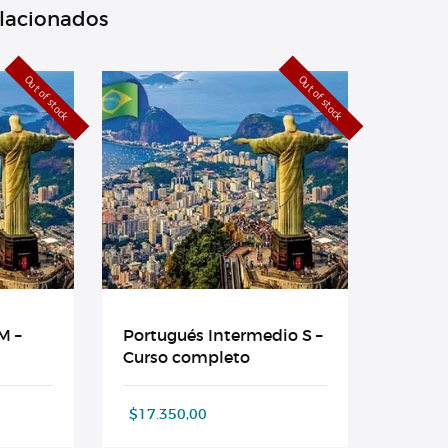
elacionados
Out of stock
Out of stock
M –
Portugués Intermedio S –
Curso completo
$
17.350,00