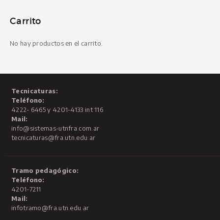
Carrito
No hay productos en el carrito.
Tecnicaturas:
Teléfono:
4222- 6465 y 4201-4133 int 116
Mail:
info@sistemas-utnfra.com.ar
tecnicaturas@fra.utn.edu.ar
Tramo pedagógico:
Teléfono:
4201-7211
Mail:
infotramo@fra.utn.edu.ar