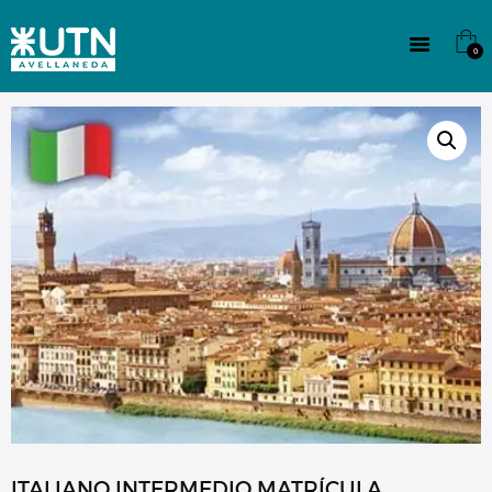
INSTITUCIONAL
TECNICATURAS
0
CULTURA
SEDE G. PANE (MITRE)
DOMÍNICO
CONTACTO
ITALIANO INTERMEDIO MATRÍCULA