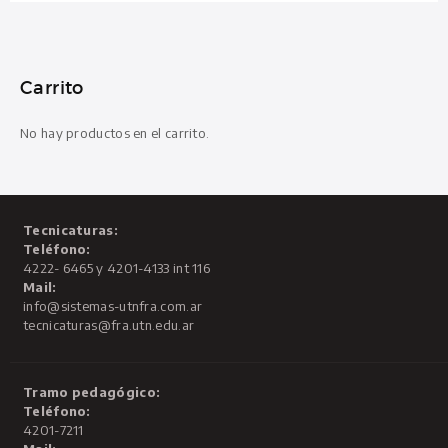
Carrito
No hay productos en el carrito.
Tecnicaturas:
Teléfono:
4222- 6465 y 4201-4133 int 116
Mail:
info@sistemas-utnfra.com.ar
tecnicaturas@fra.utn.edu.ar
Tramo pedagógico:
Teléfono:
4201-7211