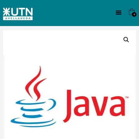
INSTITUCIONAL
TECNICATURAS
0
CULTURA
SEDE G. PANE (MITRE)
DOMÍNICO
CONTACTO