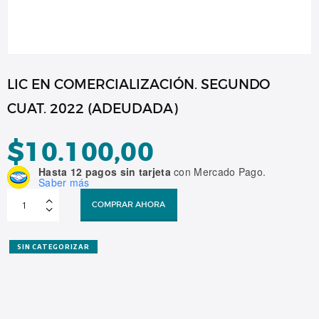
LIC EN COMERCIALIZACIÓN. SEGUNDO
CUAT. 2022 (ADEUDADA)
$
10.100,00
Hasta 12 pagos sin tarjeta
con Mercado Pago.
Saber más
LIC
EN
COMPRAR AHORA
COMERCIALIZACIÓN.
SEGUNDO
CUAT.
2022
(ADEUDADA)
SIN CATEGORIZAR
cantidad