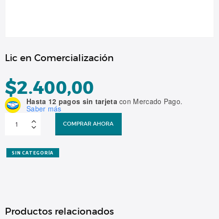
Lic en Comercialización
$
2.400,00
Hasta 12 pagos sin tarjeta
con Mercado Pago.
Saber más
Lic
en
COMPRAR AHORA
Comercialización
cantidad
SIN CATEGORÍA
Productos relacionados