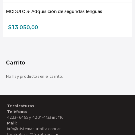
MODULO 3: Adquisición de segundas lenguas
$
13.050,00
Carrito
No hay productos en el carrito.
Tecnicaturas:
Teléfono:
4222- 6465 y 4201-4133 int 116
Mail:
info@sistemas-utnfra.com.ar
tecnicaturas@fra.utn.edu.ar