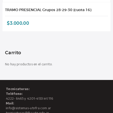
TRAMO PRESENCIAL Grupos 28-29-30 (cuota 16)
$
3.000,00
Carrito
No hay productos en el carrito.
Tecnicaturas:
Teléfono:
4222- 6465 y 4201-4133 int 116
Mail:
info@sistemas-utnfra.com.ar
tecnicaturas@fra.utn.edu.ar