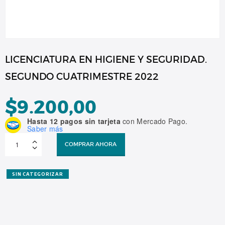
LICENCIATURA EN HIGIENE Y SEGURIDAD.
SEGUNDO CUATRIMESTRE 2022
$
9.200,00
Hasta 12 pagos sin tarjeta
con Mercado Pago.
Saber más
LICENCIATURA
EN
COMPRAR AHORA
HIGIENE
Y
SEGURIDAD.
SEGUNDO
CUATRIMESTRE
SIN CATEGORIZAR
2022
cantidad