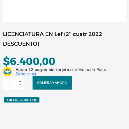
LICENCIATURA EN Lef (2º cuatr 2022
DESCUENTO)
$
6.400,00
Hasta 12 pagos sin tarjeta
con Mercado Pago.
Saber más
LICENCIATURA
EN
COMPRAR AHORA
Lef
(2º
cuatr
2022
DESCUENTO)
SIN CATEGORIZAR
cantidad