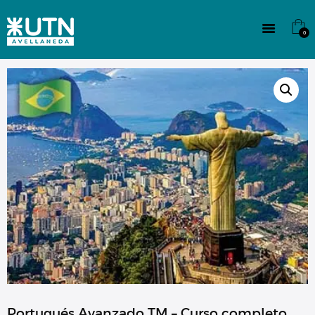
INSTITUCIONAL
TECNICATURAS
0
CULTURA
SEDE G. PANE (MITRE)
DOMÍNICO
CONTACTO
Portugués Avanzado TM – Curso completo