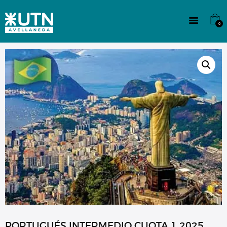
INSTITUCIONAL
TECNICATURAS
0
CULTURA
SEDE G. PANE (MITRE)
DOMÍNICO
CONTACTO
PORTUGUÉS INTERMEDIO CUOTA 1 2025