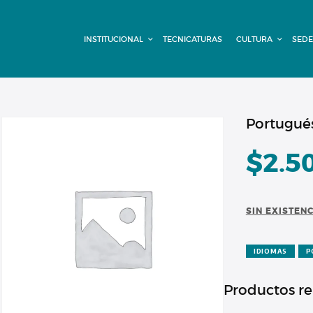
INSTITUCIONAL
INSTITUCIONAL
TECNICATURAS
CULTURA
SEDE
TECNICATURAS
CULTURA
SEDE G. PANE
Portugués
(MITRE)
$
2.5
DOMÍNICO
SIN EXISTEN
CONTACTO
IDIOMAS
P
Productos r