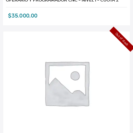
$
35.000,00
Out of stock