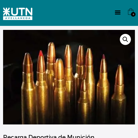
INSTITUCIONAL
TECNICATURAS
0
CULTURA
SEDE G. PANE (MITRE)
DOMÍNICO
CONTACTO
Recarga Deportiva de Munición