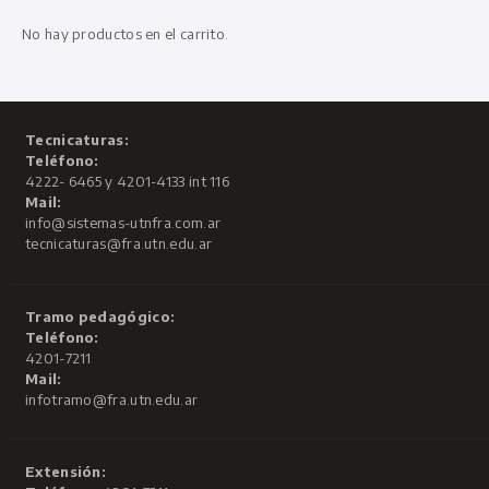
No hay productos en el carrito.
Tecnicaturas:
Teléfono:
4222- 6465 y 4201-4133 int 116
Mail:
info@sistemas-utnfra.com.ar
tecnicaturas@fra.utn.edu.ar
Tramo pedagógico:
Teléfono:
4201-7211
Mail:
infotramo@fra.utn.edu.ar
Extensión: