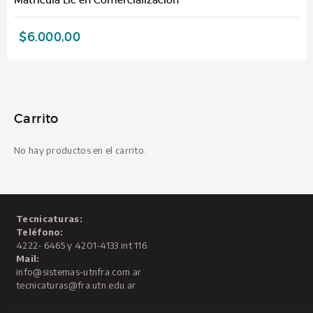
$
6.000,00
Carrito
No hay productos en el carrito.
Tecnicaturas:
Teléfono:
4222- 6465 y 4201-4133 int 116
Mail:
info@sistemas-utnfra.com.ar
tecnicaturas@fra.utn.edu.ar