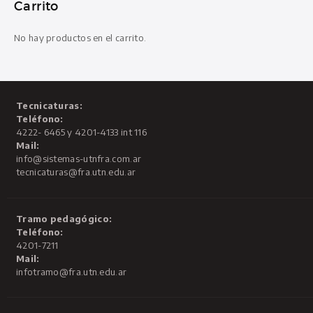
Carrito
No hay productos en el carrito.
Tecnicaturas:
Teléfono:
4222- 6465 y 4201-4133 int 116
Mail:
info@sistemas-utnfra.com.ar
tecnicaturas@fra.utn.edu.ar
Tramo pedagógico:
Teléfono:
4201-7211
Mail:
infotramo@fra.utn.edu.ar