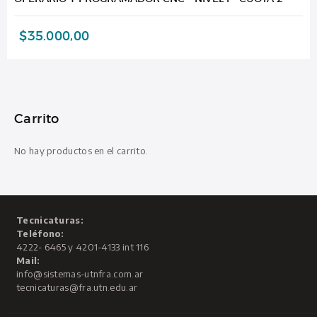
$
35.000,00
Carrito
No hay productos en el carrito.
Tecnicaturas:
Teléfono:
4222- 6465 y 4201-4133 int 116
Mail:
info@sistemas-utnfra.com.ar
tecnicaturas@fra.utn.edu.ar