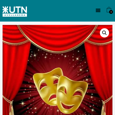
INSTITUCIONAL
TECNICATURAS
0
CULTURA
SEDE G. PANE (MITRE)
DOMÍNICO
CONTACTO