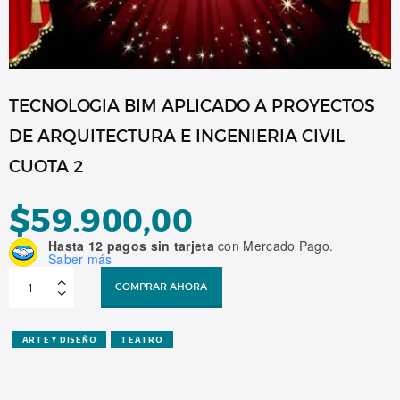
TECNOLOGIA BIM APLICADO A PROYECTOS
DE ARQUITECTURA E INGENIERIA CIVIL
CUOTA 2
$
59.900,00
Hasta 12 pagos sin tarjeta
con Mercado Pago.
Saber más
TECNOLOGIA
BIM
COMPRAR AHORA
APLICADO
A
PROYECTOS
DE
ARQUITECTURA
ARTE Y DISEÑO
TEATRO
E
INGENIERIA
CIVIL
CUOTA