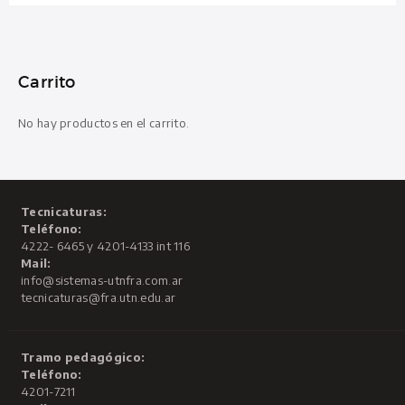
Carrito
No hay productos en el carrito.
Tecnicaturas:
Teléfono:
4222- 6465 y 4201-4133 int 116
Mail:
info@sistemas-utnfra.com.ar
tecnicaturas@fra.utn.edu.ar
Tramo pedagógico:
Teléfono:
4201-7211