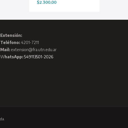
$
2.300,00
Extensión:
Teléfono:
4201-7211
Mail:
extension@fra.utn.edu.ar
W
hatsApp:
549113501-2026
da.