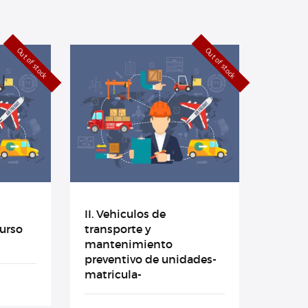
Out of stock
Out of stock
II. Vehiculos de
curso
transporte y
mantenimiento
preventivo de unidades-
matricula-