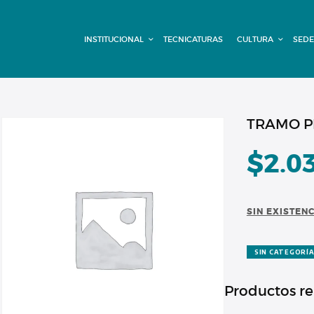
INSTITUCIONAL
INSTITUCIONAL
TECNICATURAS
CULTURA
SEDE
TECNICATURAS
CULTURA
SEDE G. PANE
TRAMO P
(MITRE)
$
2.0
DOMÍNICO
SIN EXISTEN
CONTACTO
SIN CATEGORÍ
Productos r