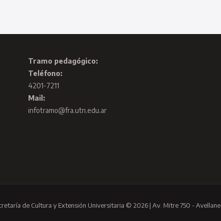
Tramo pedagógico:
Teléfono:
4201-7211
Mail:
infotramo@fra.utn.edu.ar
cretaría de Cultura y Extensión Universitaria © 2026 | Av. Mitre 750 - Avellane