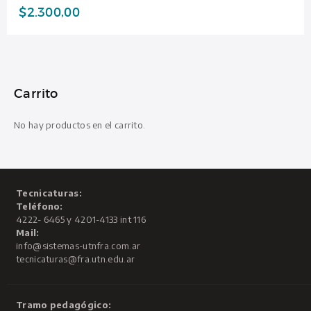
$
2.300,00
Carrito
No hay productos en el carrito.
Tecnicaturas:
Teléfono:
4222- 6465 y 4201-4133 int 116
Mail:
info@sistemas-utnfra.com.ar
tecnicaturas@fra.utn.edu.ar
Tramo pedagógico: