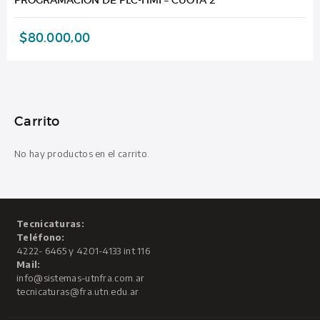
$
80.000,00
Carrito
No hay productos en el carrito.
Tecnicaturas:
Teléfono:
4222- 6465 y 4201-4133 int 116
Mail:
info@sistemas-utnfra.com.ar
tecnicaturas@fra.utn.edu.ar