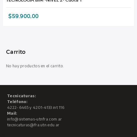
$
59.900,00
Carrito
No hay productos en el carrito.
Tecnicaturas:
Teléfono:
4222- 6465 y 4201-4133 int 116
Mail:
info@sistemas-utnfra.com.ar
tecnicaturas@fra.utn.edu.ar