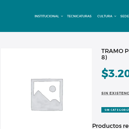
INSTITUCIONAL
INSTITUCIONAL
TECNICATURAS
CULTURA
SEDE
TECNICATURAS
CULTURA
SEDE G. PANE
TRAMO PR
8)
(MITRE)
$
3.2
DOMÍNICO
CONTACTO
SIN EXISTEN
SIN CATEGORI
Productos r