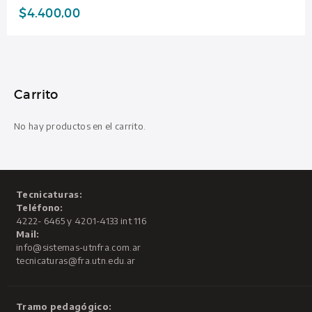
$
4.400,00
Carrito
No hay productos en el carrito.
Tecnicaturas:
Teléfono:
4222- 6465 y 4201-4133 int 116
Mail:
info@sistemas-utnfra.com.ar
tecnicaturas@fra.utn.edu.ar
Tramo pedagógico: