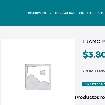
INSTITUCIONAL
INSTITUCIONAL
TECNICATURAS
CULTURA
SEDE
TECNICATURAS
CULTURA
SEDE G. PANE
TRAMO PR
(MITRE)
$
3.8
DOMÍNICO
SIN EXISTEN
CONTACTO
SIN CATEGORI
Productos r