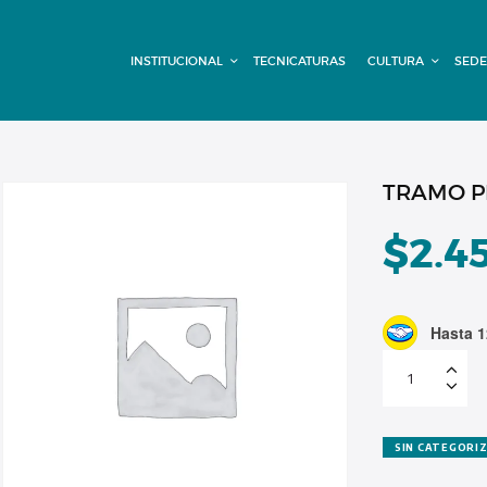
INSTITUCIONAL
INSTITUCIONAL
TECNICATURAS
CULTURA
SEDE
TECNICATURAS
CULTURA
SEDE G. PANE
TRAMO P
(MITRE)
$
2.4
DOMÍNICO
Hasta 1
CONTACTO
TRAMO
PRESENCIAL
JULIO
cantidad
SIN CATEGORI