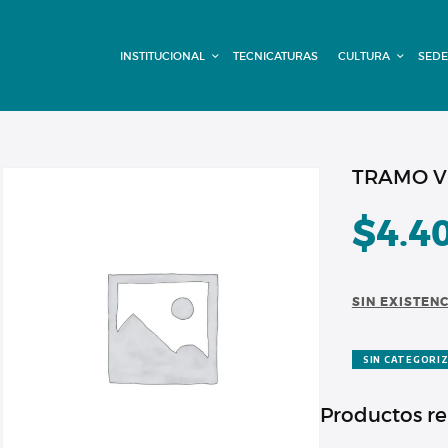
INSTITUCIONAL
INSTITUCIONAL
TECNICATURAS
CULTURA
SEDE
TECNICATURAS
CULTURA
SEDE G. PANE
TRAMO VI
(MITRE)
$
4.4
DOMÍNICO
SIN EXISTEN
CONTACTO
SIN CATEGORI
Productos r