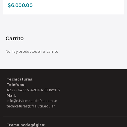
$
6.000,00
Carrito
No hay productos en el carrito.
Tecnicaturas:
Teléfono:
4222- 6465 y 4201-4133 int 116
Mail:
info@sistemas-utnfra.com.ar
tecnicaturas@fra.utn.edu.ar
Tramo pedagógico: