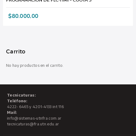
$
80.000,00
Carrito
No hay productos en el carrito.
Tecnicaturas:
Teléfono:
4222- 6465 y 4201-4133 int 116
Mail:
info@sistemas-utnfra.com.ar
tecnicaturas@fra.utn.edu.ar