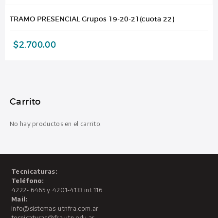
TRAMO PRESENCIAL Grupos 19-20-21(cuota 22)
$
2.700,00
Carrito
No hay productos en el carrito.
Tecnicaturas:
Teléfono:
4222- 6465 y 4201-4133 int 116
Mail:
info@sistemas-utnfra.com.ar
tecnicaturas@fra.utn.edu.ar