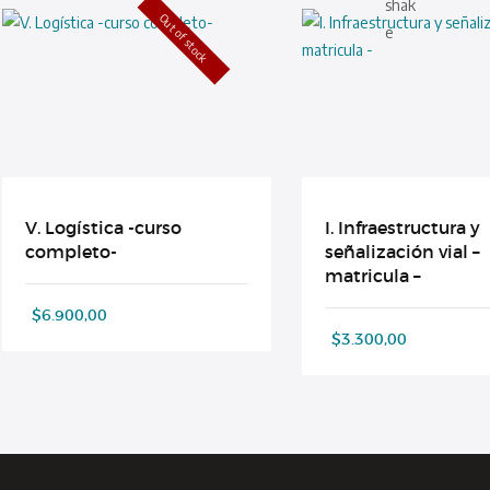
Out of stock
V. Logística -curso
I. Infraestructura y
completo-
señalización vial –
matricula –
$
6.900,00
$
3.300,00