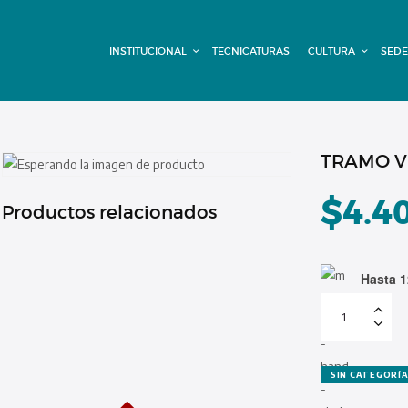
INSTITUCIONAL
INSTITUCIONAL
TECNICATURAS
CULTURA
SEDE
TECNICATURAS
CULTURA
SEDE G. PANE
TRAMO VI
(MITRE)
$
4.4
Productos relacionados
DOMÍNICO
Hasta 1
CONTACTO
TRAMO
VIRTUAL
cuota
4
de
15
cantidad
SIN CATEGORÍ