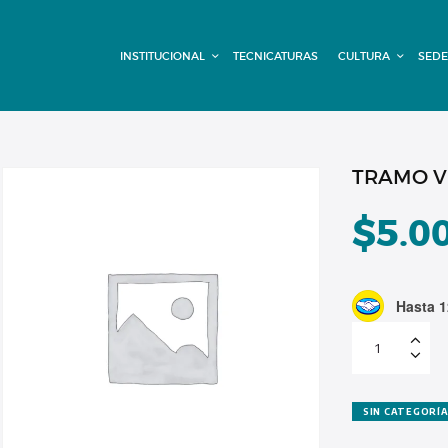
INSTITUCIONAL
INSTITUCIONAL
TECNICATURAS
CULTURA
SEDE
TECNICATURAS
CULTURA
SEDE G. PANE
TRAMO V
(MITRE)
$
5.0
DOMÍNICO
Hasta 1
CONTACTO
TRAMO
VIRTUAL
cuota
adeudada
cantidad
SIN CATEGORÍ