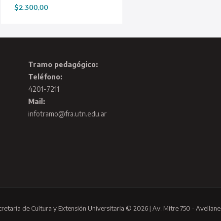
$
2.300,00
Tramo pedagógico:
Teléfono:
4201-7211
Mail:
infotramo@fra.utn.edu.ar
cretaría de Cultura y Extensión Universitaria © 2026 | Av. Mitre 750 - Avellane