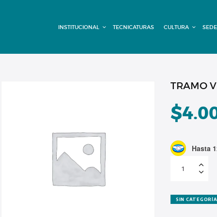
INSTITUCIONAL
INSTITUCIONAL
TECNICATURAS
CULTURA
SEDE
TECNICATURAS
CULTURA
SEDE G. PANE
TRAMO V
(MITRE)
$
4.0
DOMÍNICO
Hasta 1
CONTACTO
TRAMO
VIRTUAL
cuota
adeudada
cantidad
SIN CATEGORÍ