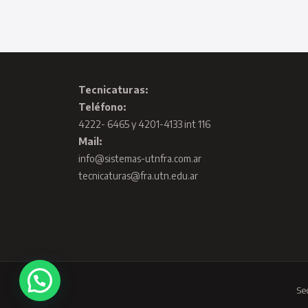
Tecnicaturas:
Teléfono:
4222- 6465 y 4201-4133 int 116
Mail:
info@sistemas-utnfra.com.ar
tecnicaturas@fra.utn.edu.ar
Se