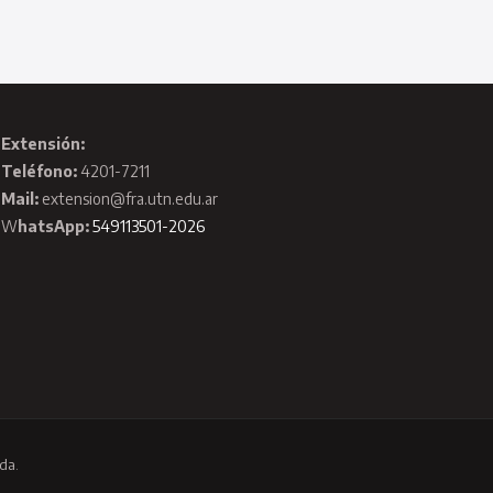
Extensión:
Teléfono:
4201-7211
Mail:
extension@fra.utn.edu.ar
W
hatsApp:
549113501-2026
da.