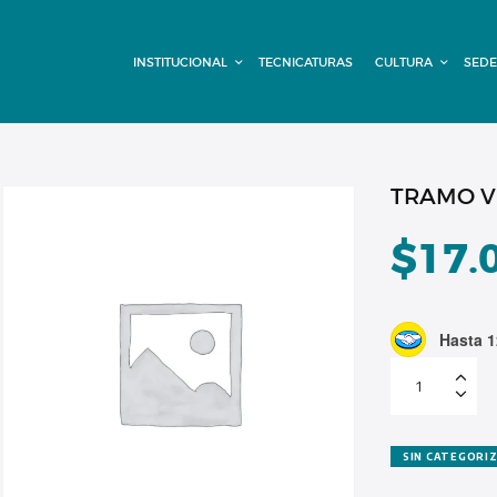
INSTITUCIONAL
INSTITUCIONAL
TECNICATURAS
CULTURA
SEDE
TECNICATURAS
CULTURA
SEDE G. PANE
TRAMO V
(MITRE)
$
17.
DOMÍNICO
Hasta 1
CONTACTO
TRAMO
VIRTUAL
CUOTA
ADEUDADA
cantidad
SIN CATEGORI