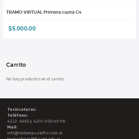
TRAMO VIRTUAL Primera cuota G4
$
5.000,00
Carrito
No hay productos en el carrito.
Tecnicaturas:
Teléfono:
4222- 6465 y 4201-4133 int 116
Mail:
info@sistemas-utnfra.com.ar
tecnicaturas@fra.utn.edu.ar