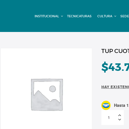
INSTITUCIONAL
INSTITUCIONAL
TECNICATURAS
CULTURA
SEDE
TECNICATURAS
CULTURA
SEDE G. PANE
TUP CUOT
(MITRE)
$
43.
DOMÍNICO
HAY EXISTEN
CONTACTO
Hasta 1
TUP
CUOTA
JULIO
1/2
beca