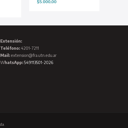
$
5.000,00
Extensión:
Teléfono:
4201-7211
Mail:
extension@fra.utn.edu.ar
W
hatsApp:
549113501-2026
da.