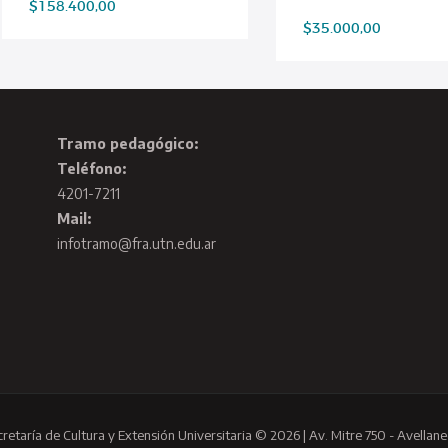
$
158.400,00
$
35.000,00
Tramo pedagógico:
Teléfono:
4201-7211
Mail:
infotramo@fra.utn.edu.ar
cretaría de Cultura y Extensión Universitaria © 2026 | Av. Mitre 750 - Avellane