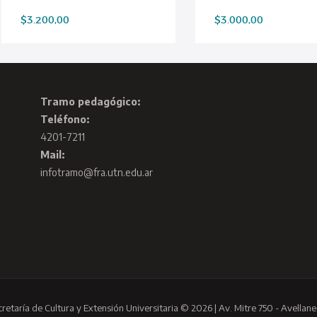
$
3.200,00
$
3.000,00
Tramo pedagógico:
Teléfono:
4201-7211
Mail:
infotramo@fra.utn.edu.ar
cretaría de Cultura y Extensión Universitaria © 2026 | Av. Mitre 750 - Avellane