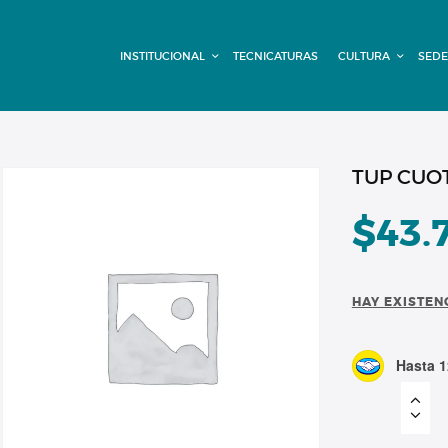
INSTITUCIONAL
INSTITUCIONAL
TECNICATURAS
CULTURA
SEDE
TECNICATURAS
CULTURA
SEDE G. PANE
TUP CUOT
(MITRE)
$
43.
DOMÍNICO
HAY EXISTEN
CONTACTO
Hasta 1
TUP
CUOTA
MARZO
1/2
BECA