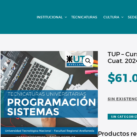
INSTITUCIONAL
INSTITUCIONAL
TECNICATURAS
CULTURA
SEDE
TECNICATURAS
CULTURA
SEDE G. PANE
TUP – Cu
Cuat. 2024
(MITRE)
$
61.
DOMÍNICO
CONTACTO
SIN EXISTEN
SIN CATEGORI
Productos r