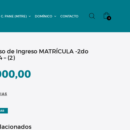
 G. PANE (MITRE)
DOMÍNICO
CONTACTO
0
rso de Ingreso MATRÍCULA -2do
 – (2)
000,00
CIAS
ZAR
elacionados